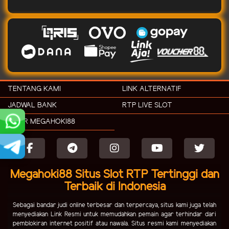
TENTANG KAMI
LINK ALTERNATIF
JADWAL BANK
RTP LIVE SLOT
FITUR MEGAHOKI88
Megahoki88 Situs Slot RTP Tertinggi dan
Terbaik di Indonesia
Sebagai bandar judi online terbesar dan terpercaya, situs kami juga telah
menyediakan Link Resmi untuk memudahkan pemain agar terhindar dari
pemblokiran internet positif atau nawala. Situs resmi kami menyediakan