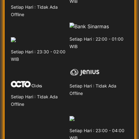
WIB
Setiap Hari :
Tidak Ada
Offline
Setiap Hari : 22:00 - 01:00
WIB
Setiap Hari : 23:30 - 02:00
WIB
Setiap Hari : Tidak Ada
Offline
Setiap Hari : Tidak Ada
Offline
Setiap Hari : 23:00 - 04:00
WIB