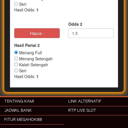
TENTANG KAMI
LINK ALTERNATIF
JADWAL BANK
RTP LIVE SLOT
FITUR MEGAHOKI88