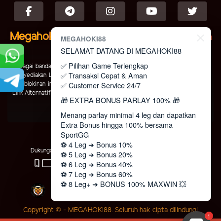
Megahoki88 Situs Slot RTP Tertinggi dan
MEGAHOKI88
Terbaik di Indonesia
SELAMAT DATANG DI MEGAHOKI88
✅ Pilihan Game Terlengkap
Sebagai bandar judi online terbesar dan terpercaya, situs kami juga telah
✅ Transaksi Cepat & Aman
menyediakan Link Resmi untuk memudahkan pemain agar terhindar dari
✅ Customer Service 24/7
pemblokiran internet positif atau nawala. Situs resmi kami menyediakan
Link Alternatif agar dapat mengakses
Megahoki88 Login
.
🎁 EXTRA BONUS PARLAY 100% 🎁
Menang parlay minimal 4 leg dan dapatkan
Extra Bonus hingga 100% bersama
SportGG
⚽️ 4 Leg ➜ Bonus 10%
Dukungan Perangkat :
Keamanan Terjamin :
⚽️ 5 Leg ➜ Bonus 20%
⚽️ 6 Leg ➜ Bonus 40%
⚽️ 7 Leg ➜ Bonus 60%
Lisensi :
⚽️ 8 Leg+ ➜ BONUS 100% MAXWIN 💥
✅ Min bet Rp70K
✅ Odds min 1.7 / leg
Copyright © - MEGAHOKI88. Seluruh hak cipta dilindungi
1
✅ Bonus hingga Rp 27 juta / hari