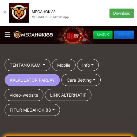
×
MEGAHOKI88
Download
MEGAHOKI88 Mobile App
MASUK
DAFTAR
TENTANG KAMI
Mobile
Info
KALKULATOR PARLAY
Cara Betting
video-website
LINK ALTERNATIF
FITUR MEGAHOKI88