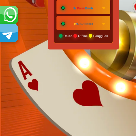
Online
Offline
Gangguan